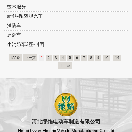
技术服务
·
新4座敞篷观光车
·
消防车
·
巡逻车
·
小消防车2座-封闭
·
155条
上一页
1
2
3
4
5
6
7
8
9
10
..
16
下一页
河北绿焰电动车制造有限公司
Hebei Lvyan Electric Vehicle Manufacturing Co., Ltd